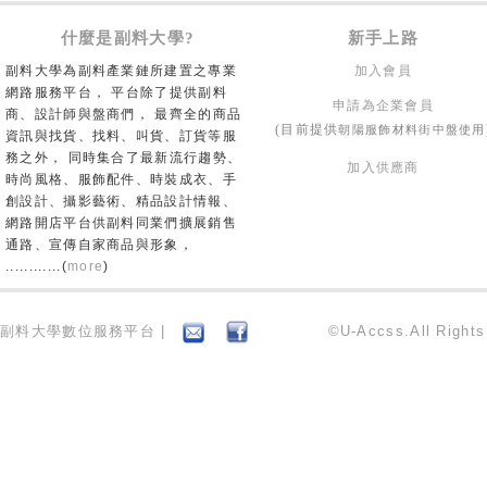
什麼是副料大學?
新手上路
副料大學為副料產業鏈所建置之專業
加入會員
網路服務平台， 平台除了提供副料
申請為企業會員
商、設計師與盤商們， 最齊全的商品
朝陽服飾材料街中盤使用
(目前提供
資訊與找貨、找料、叫貨、訂貨等服
務之外， 同時集合了最新流行趨勢、
加入供應商
時尚風格、服飾配件、時裝成衣、手
創設計、攝影藝術、精品設計情報、
網路開店平台供副料同業們擴展銷售
通路、宣傳自家商品與形象，
............(
more
)
副料大學數位服務平台 |
©U-Accss.All Right