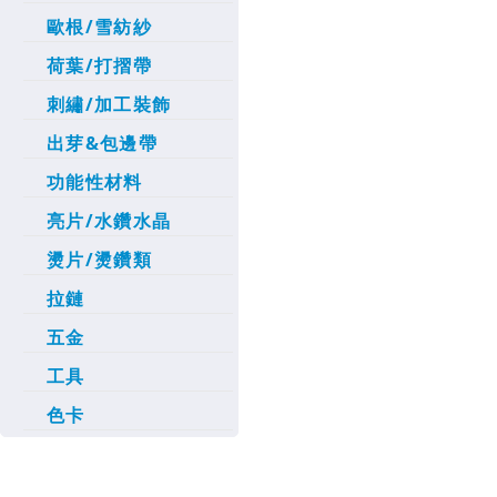
歐根/雪紡紗
荷葉/打摺帶
刺繡/加工裝飾
出芽&包邊帶
功能性材料
亮片/水鑽水晶
燙片/燙鑽類
拉鏈
五金
工具
色卡