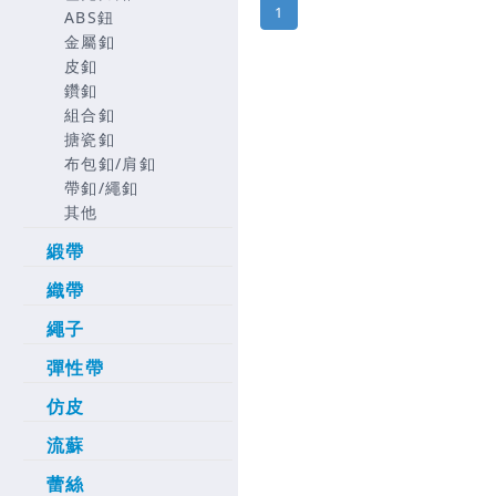
1
ABS鈕
金屬釦
皮釦
鑽釦
組合釦
搪瓷釦
布包釦/肩釦
帶釦/繩釦
其他
緞帶
織帶
繩子
彈性帶
仿皮
流蘇
蕾絲