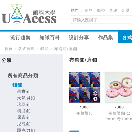
熱門：
副料
織帶
蕾絲
金屬
流行趨勢
知識百科
設計分享
作品集
各
首頁
>
各式副料
>
鈕釦
>
布包釦/肩釦
布包釦/肩釦
分類
所有商品分類
鈕釦
果實釦
天然貝釦
珍珠釦
7000
7000
樹脂釦
布包暗釦
布包暗釦-公
尿素釦
9mm 母10m
尼龍釦
壓克力釦