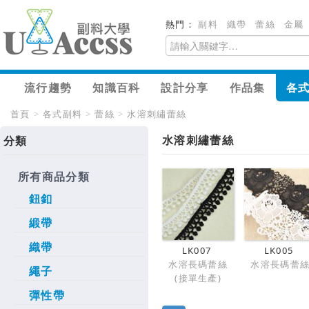
熱門：
副料
織帶
蕾絲
金屬
流行趨勢
知識百科
設計分享
作品集
各
首頁
>
各式副料
>
蕾絲
>
水溶刺繡蕾絲
水溶刺繡蕾絲
分類
所有商品分類
鈕釦
緞帶
織帶
LK007
LK005
水溶長碼蕾絲
水溶長碼蕾
繩子
(接單生產)
彈性帶