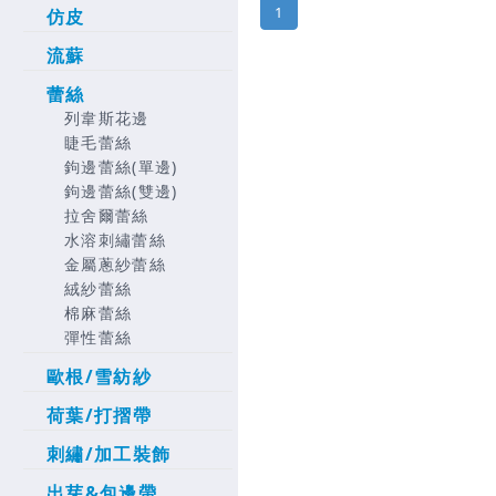
1
仿皮
流蘇
蕾絲
列韋斯花邊
睫毛蕾絲
鉤邊蕾絲(單邊)
鉤邊蕾絲(雙邊)
拉舍爾蕾絲
水溶刺繡蕾絲
金屬蔥紗蕾絲
絨紗蕾絲
棉麻蕾絲
彈性蕾絲
歐根/雪紡紗
荷葉/打摺帶
刺繡/加工裝飾
出芽&包邊帶