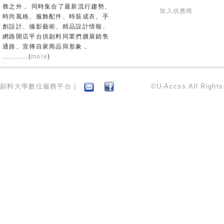
務之外， 同時集合了最新流行趨勢、
加入供應商
時尚風格、服飾配件、時裝成衣、手
創設計、攝影藝術、精品設計情報、
網路開店平台供副料同業們擴展銷售
通路、宣傳自家商品與形象，
............(
more
)
副料大學數位服務平台 |
©U-Accss.All Right