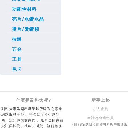
功能性材料
亮片/水鑽水晶
燙片/燙鑽類
拉鏈
五金
工具
色卡
什麼是副料大學?
新手上路
副料大學為副料產業鏈所建置之專業
加入會員
網路服務平台， 平台除了提供副料
申請為企業會員
商、設計師與盤商們， 最齊全的商品
朝陽服飾材料街中盤使用
(目前提供
資訊與找貨、找料、叫貨、訂貨等服