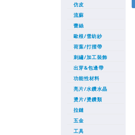
仿皮
流蘇
蕾絲
歐根/雪紡紗
荷葉/打摺帶
刺繡/加工裝飾
出芽&包邊帶
功能性材料
亮片/水鑽水晶
燙片/燙鑽類
拉鏈
五金
工具