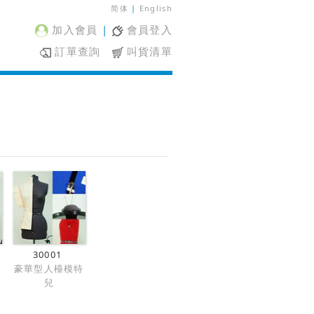
简体
|
English
加入會員
|
會員登入
訂單查詢
叫貨清單
30001
兒
豪華型人檯模特
兒