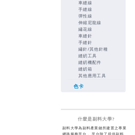
車縫線
手縫線
彈性線
伸縮尼龍線
繡花線
車縫針
手縫針
繡針/其他針種
縫紉工具
縫紉機配件
縫紉箱
其他應用工具
色卡
什麼是副料大學?
副料大學為副料產業鏈所建置之專業
網路服務平台， 平台除了提供副料