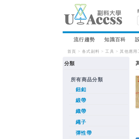
流行趨勢
知識百科
首頁
>
各式副料
>
工具
>
其他應用
分類
所有商品分類
鈕釦
緞帶
織帶
繩子
彈性帶