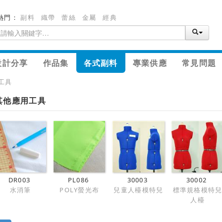
熱門：
副料
織帶
蕾絲
金屬
經典
設計分享
作品集
各式副料
專業供應
常見問題
工具
其他應用工具
DR003
PL086
30003
30002
水消筆
POLY螢光布
兒童人檯模特兒
標準規格模特
人檯