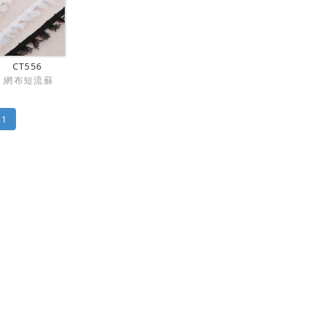
CT556
網布短流蘇
1