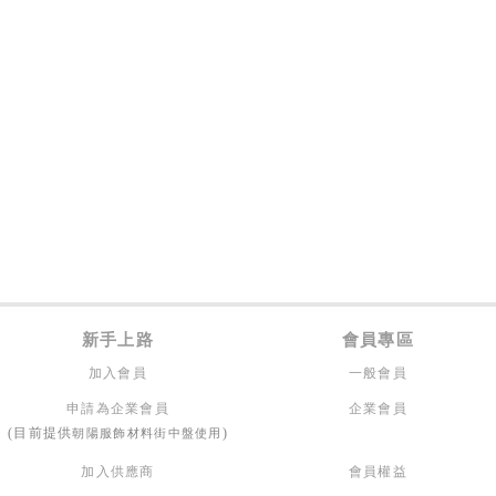
新手上路
會員專區
加入會員
一般會員
申請為企業會員
企業會員
朝陽服飾材料街中盤使用
(目前提供
)
加入供應商
會員權益