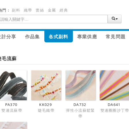
熱門：
副料
織帶
蕾絲
金屬
經典
設計分享
作品集
各式副料
專業供應
常見問題
睫毛流蘇
PA370
KK029
DA732
DA641
雙邊流蘇帶
睫毛織帶
彈性小流蘇鬆緊
雙邊圈圈沙丁
帶