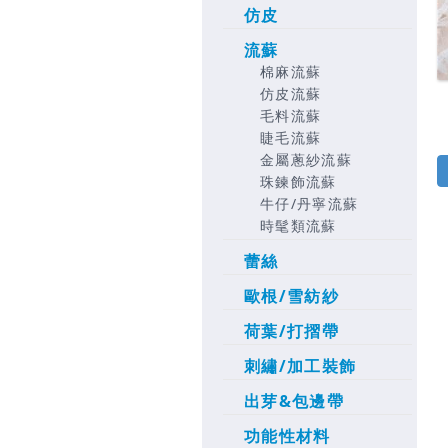
仿皮
流蘇
棉麻流蘇
仿皮流蘇
毛料流蘇
睫毛流蘇
金屬蔥紗流蘇
珠鍊飾流蘇
牛仔/丹寧流蘇
時髦類流蘇
蕾絲
歐根/雪紡紗
荷葉/打摺帶
刺繡/加工裝飾
出芽&包邊帶
功能性材料