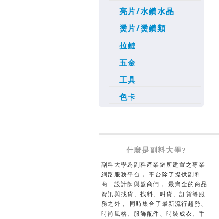
亮片/水鑽水晶
燙片/燙鑽類
拉鏈
五金
工具
色卡
什麼是副料大學?
副料大學為副料產業鏈所建置之專業
網路服務平台， 平台除了提供副料
商、設計師與盤商們， 最齊全的商品
資訊與找貨、找料、叫貨、訂貨等服
務之外， 同時集合了最新流行趨勢、
時尚風格、服飾配件、時裝成衣、手