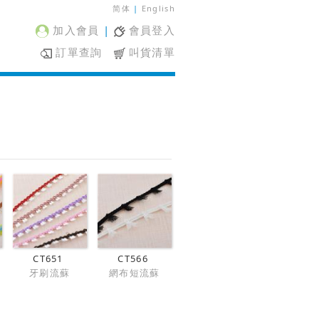
简体
|
English
加入會員
|
會員登入
訂單查詢
叫貨清單
CT651
CT566
帶
牙刷流蘇
網布短流蘇