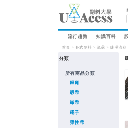
流行趨勢
知識百科
首頁
>
各式副料
>
流蘇
>
睫毛流蘇
分類
所有商品分類
鈕釦
緞帶
織帶
繩子
彈性帶