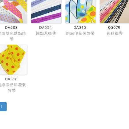
DA608
DA554
DA315
KG079
雙面雙色點點緞
圓點蔥緞帶
銅線印花裝飾帶
圓點緞帶
帶
DA316
銅線圓點印花裝
飾帶
1