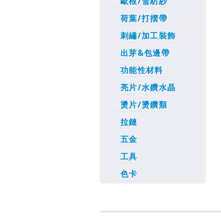
歐根/雪紡紗
荷葉/打摺帶
刺繡/加工裝飾
出芽&包邊帶
功能性材料
亮片/水鑽水晶
燙片/燙鑽類
拉鏈
五金
工具
色卡