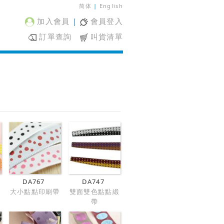
简体
|
English
加入會員
|
會員登入
訂單查詢
叫貨清單
DA767
DA747
大小點點印刷帶
雙面雙色點點緞
帶