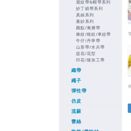
迴紋帶&帽帶系列
紗丁緞帶系列
真絲系列
蔥紗系列
圓點/漸層帶
條紋/格紋/車紋帶
牛仔/丹寧帶
山形帶/水兵帶
提花/花型
印花/後加工帶
織帶
繩子
彈性帶
仿皮
流蘇
蕾絲