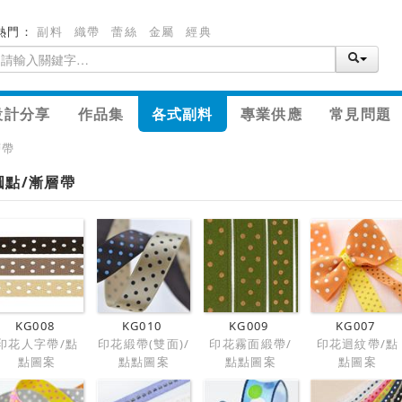
熱門：
副料
織帶
蕾絲
金屬
經典
設計分享
作品集
各式副料
專業供應
常見問題
層帶
圓點/漸層帶
KG008
KG010
KG009
KG007
印花人字帶/點
印花緞帶(雙面)/
印花霧面緞帶/
印花迴紋帶/點
點圖案
點點圖案
點點圖案
點圖案