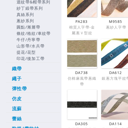
迴紋帶&帽帶系列
紗丁緞帶系列
真絲系列
蔥紗系列
PA283
M9585
圓點/漸層帶
棉質人字帶-金
蔥紗人字帶
屬蔥Ｖ型紋
條紋/格紋/車紋帶
牛仔/丹寧帶
山形帶/水兵帶
提花/花型
印花/後加工帶
織帶
DA738
DA612
繩子
仿棉麻風帶蔥織
銀蔥方塊平紋
帶
彈性帶
仿皮
流蘇
蕾絲
DA305
DA114