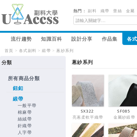
熱門：
副料
織帶
蕾絲
金屬
流行趨勢
知識百科
設計分享
作品集
各
首頁
>
各式副料
>
緞帶
>
蔥紗系列
蔥紗系列
分類
所有商品分類
鈕釦
緞帶
一般平帶
SX322
SF085
棉麻帶
亮蔥柔軟平織帶
金屬紗緞帶
絲絨帶
針織帶
人字帶