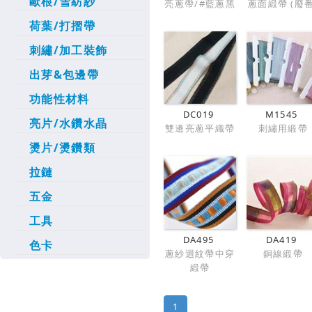
歐根/雪紡紗
亮蔥帶/#藍蔥黑
蔥面緞帶 (廢番
荷葉/打摺帶
刺繡/加工裝飾
出芽&包邊帶
功能性材料
DC019
M1545
亮片/水鑽水晶
雙邊亮蔥平織帶
刺繡用緞帶
燙片/燙鑽類
拉鏈
五金
工具
DA495
DA419
色卡
蔥紗迴紋帶中穿
銅線緞帶
緞帶
1