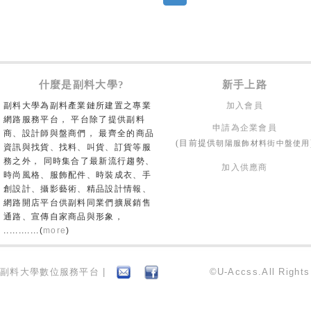
什麼是副料大學?
新手上路
副料大學為副料產業鏈所建置之專業
加入會員
網路服務平台， 平台除了提供副料
申請為企業會員
商、設計師與盤商們， 最齊全的商品
朝陽服飾材料街中盤使用
(目前提供
資訊與找貨、找料、叫貨、訂貨等服
務之外， 同時集合了最新流行趨勢、
加入供應商
時尚風格、服飾配件、時裝成衣、手
創設計、攝影藝術、精品設計情報、
網路開店平台供副料同業們擴展銷售
通路、宣傳自家商品與形象，
............(
more
)
副料大學數位服務平台 |
©U-Accss.All Right