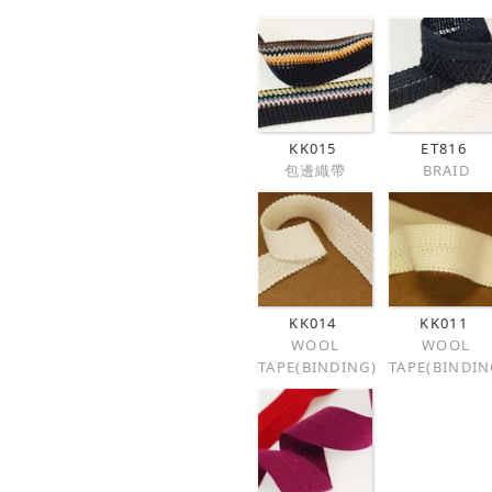
KK015
ET816
包邊織帶
BRAID
KK014
KK011
WOOL
WOOL
TAPE(BINDING)
TAPE(BINDIN