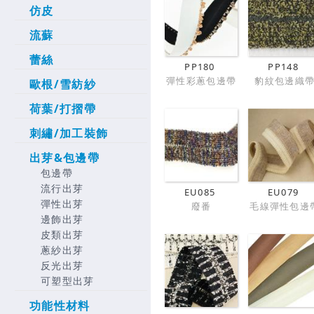
仿皮
流蘇
蕾絲
PP180
PP148
彈性彩蔥包邊帶
豹紋包邊織
歐根/雪紡紗
荷葉/打摺帶
刺繡/加工裝飾
出芽&包邊帶
包邊帶
流行出芽
EU085
EU079
彈性出芽
廢番
毛線彈性包邊
邊飾出芽
皮類出芽
蔥紗出芽
反光出芽
可塑型出芽
功能性材料