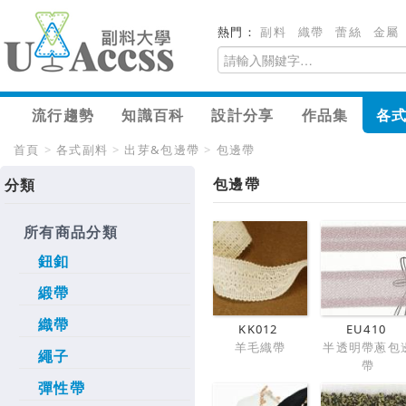
熱門：
副料
織帶
蕾絲
金屬
流行趨勢
知識百科
設計分享
作品集
各
首頁
>
各式副料
>
出芽&包邊帶
>
包邊帶
包邊帶
分類
所有商品分類
鈕釦
緞帶
織帶
KK012
EU410
羊毛織帶
半透明帶蔥包
繩子
帶
彈性帶