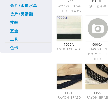
ET764
DA885
亮片/水鑽水晶
WO42% PA5%
沙丁包邊帶
PL10% PC43%
燙片/燙鑽類
拉鏈
五金
工具
7000A
6000A
色卡
100% ACETATO
BIAS SATIN
POLYESTER
100%
1191
1190
RAYON BRAID
RAYON BRAI