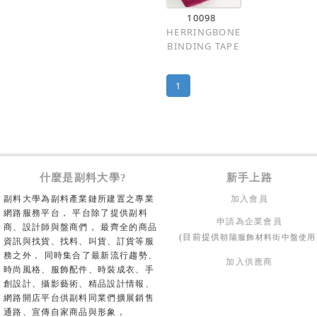
10098
HERRINGBONE
BINDING TAPE
1
什麼是副料大學?
新手上路
副料大學為副料產業鏈所建置之專業
加入會員
網路服務平台， 平台除了提供副料
申請為企業會員
商、設計師與盤商們， 最齊全的商品
朝陽服飾材料街中盤使用
(目前提供
資訊與找貨、找料、叫貨、訂貨等服
務之外， 同時集合了最新流行趨勢、
加入供應商
時尚風格、服飾配件、時裝成衣、手
創設計、攝影藝術、精品設計情報、
網路開店平台供副料同業們擴展銷售
通路、宣傳自家商品與形象，