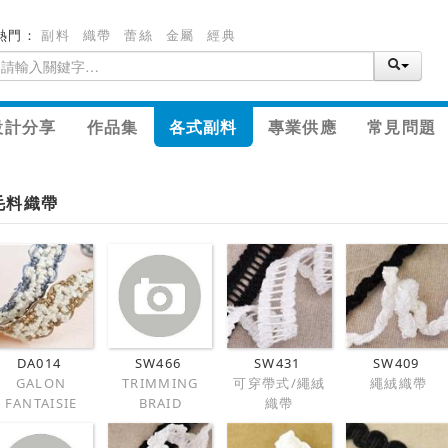
熱門：
副料
織帶
蕾絲
金屬
經典
設計分享
作品集
各式副料
專業供應
常見問題
毛料織帶
DA014
SW466
SW431
SW409
GALON
TRIMMING
可穿帶式/繩絨
繩絨織帶
FANTAISIE
BRAID
織帶