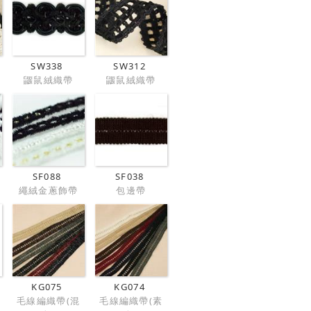
SW338
SW312
鼴鼠絨織帶
鼴鼠絨織帶
SF088
SF038
繩絨金蔥飾帶
包邊帶
KG075
KG074
毛線編織帶(混
毛線編織帶(素