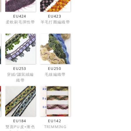
EU424
EU423
柔軟刷毛彈性帶
羊毛打圈編織帶
EU253
EU250
穿絨/鼴鼠絨編
毛線編織帶
織帶
EU184
EU142
雙面PU皮+漸色
TRIMMING