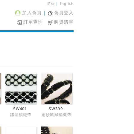
简体
|
English
加入會員
|
會員登入
訂單查詢
叫貨清單
SW401
SW399
鼴鼠絨織帶
蔥紗鬆絨編織帶