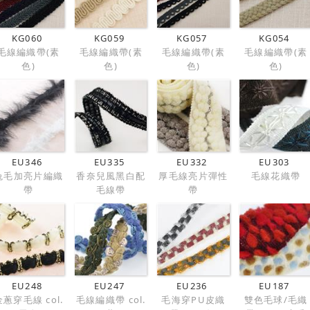
KG060
KG059
KG057
KG054
毛線編織帶(素
毛線編織帶(素
毛線編織帶(素
毛線編織帶(素
色)
色)
色)
色)
EU346
EU335
EU332
EU303
兔毛加亮片編織
香奈兒風黑白配
厚毛線亮片彈性
毛線花織帶
帶
毛線帶
帶
EU248
EU247
EU236
EU187
金蔥穿毛線 col.
毛線編織帶 col.
毛海穿PU皮織
雙色毛球/毛織