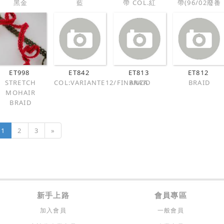
黑金
藍
帶 COL.紅
帶(96/02廢番
ET998
ET842
ET813
ET812
STRETCH
COL:VARIANTE12/FINANZA
BRAID
BRAID
MOHAIR
BRAID
1
2
3
»
新手上路
會員專區
加入會員
一般會員