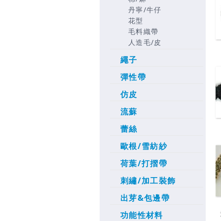
丹寧/牛仔
花型
毛料織帶
人造毛/皮
繩子
彈性帶
仿皮
流蘇
蕾絲
歐根/雪紡紗
荷葉/打摺帶
刺繡/加工裝飾
出芽&包邊帶
功能性材料