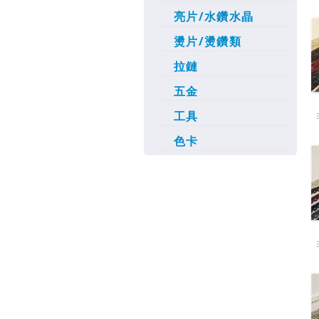
亮片/水鑽水晶
燙片/燙鑽類
拉鏈
五金
工具
色卡