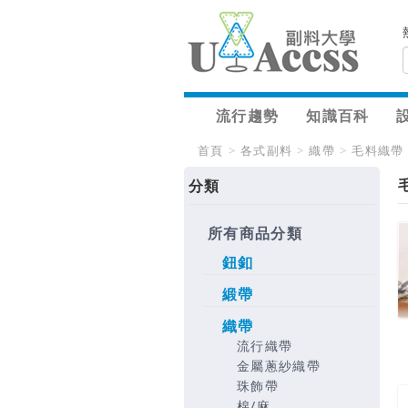
流行趨勢
知識百科
首頁
>
各式副料
>
織帶
>
毛料織帶
分類
所有商品分類
鈕釦
緞帶
織帶
流行織帶
金屬蔥紗織帶
珠飾帶
棉/麻