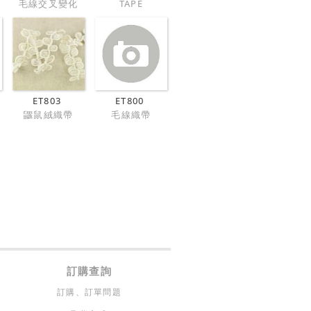
毛線交叉變化
TAPE
ET803
ET800
鼴鼠絨織帶
毛線織帶
訂購查詢
訂購、訂單問題