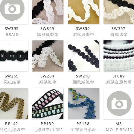
SW395
SW369
SW359
SW357
BRAID
鼴鼠絨織帶
鼴鼠絨織帶
繩絨織帶
SW265
SW264
SW210
SF089
繩絨織帶
繩絨織帶
鼴鼠絨織帶
繩絨金蔥飾帶
PP142
PP139
PP138
M8
混色毛線織帶
毛線織帶(中穿2
中穿波浪形針
MOLE BRAID