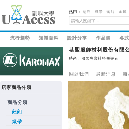
熱門：
副料
織帶
蕾絲
金屬
流行趨勢
知識百科
設計分享
作品集
各
恭盟服飾材料股份有限
時尚、服飾專業輔料領導者
關於我們
最新消息
商
店家商品分類
商品分類
鈕釦
緞帶