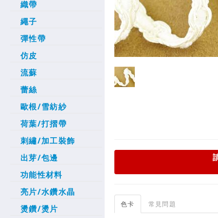
織帶
繩子
彈性帶
仿皮
流蘇
蕾絲
歐根/雪紡紗
荷葉/打摺帶
刺繡/加工裝飾
出芽/包邊
功能性材料
亮片/水鑽水晶
色卡
常見問題
燙鑽/燙片