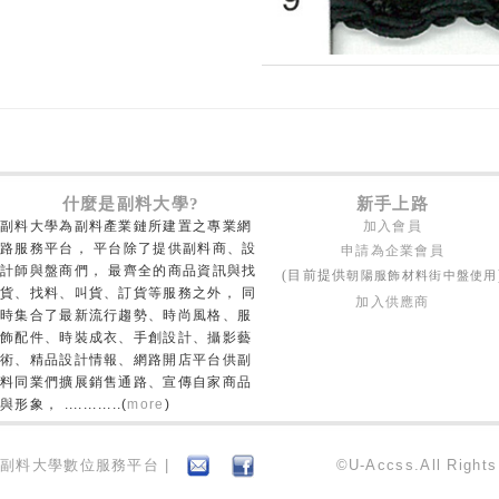
什麼是副料大學?
新手上路
副料大學為副料產業鏈所建置之專業網
加入會員
路服務平台， 平台除了提供副料商、設
申請為企業會員
計師與盤商們， 最齊全的商品資訊與找
朝陽服飾材料街中盤使用
(目前提供
貨、找料、叫貨、訂貨等服務之外， 同
加入供應商
時集合了最新流行趨勢、時尚風格、服
飾配件、時裝成衣、手創設計、攝影藝
術、精品設計情報、網路開店平台供副
料同業們擴展銷售通路、宣傳自家商品
與形象， ............(
more
)
副料大學數位服務平台 |
©U-Accss.All Right