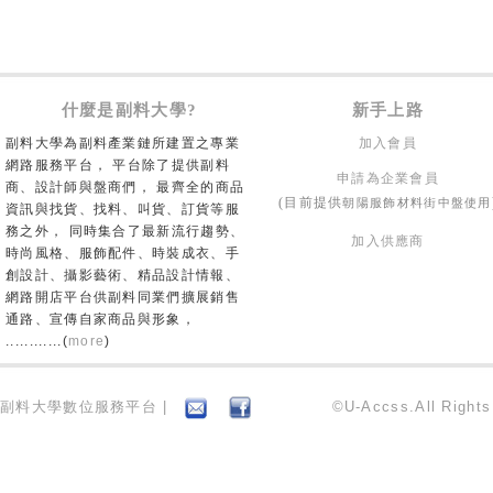
什麼是副料大學?
新手上路
副料大學為副料產業鏈所建置之專業
加入會員
網路服務平台， 平台除了提供副料
申請為企業會員
商、設計師與盤商們， 最齊全的商品
朝陽服飾材料街中盤使用
(目前提供
資訊與找貨、找料、叫貨、訂貨等服
務之外， 同時集合了最新流行趨勢、
加入供應商
時尚風格、服飾配件、時裝成衣、手
創設計、攝影藝術、精品設計情報、
網路開店平台供副料同業們擴展銷售
通路、宣傳自家商品與形象，
............(
more
)
副料大學數位服務平台 |
©U-Accss.All Right