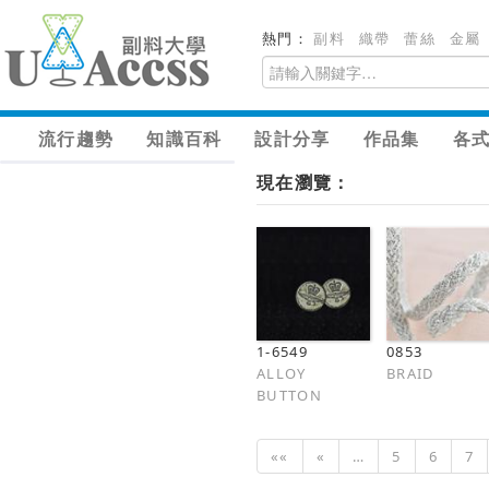
熱門：
副料
織帶
蕾絲
金屬
流行趨勢
知識百科
設計分享
作品集
各
現在瀏覽：
1-6549
0853
ALLOY
BRAID
BUTTON
««
«
…
5
6
7