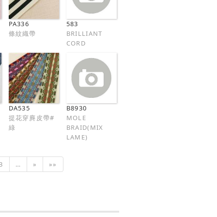
PA336
583
條紋織帶
BRILLIANT
CORD
DA535
B8930
提花穿麂皮帶#
MOLE
綠
BRAID(MIX
LAME)
3
…
»
»»