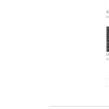
5
B
L