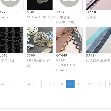
279
6591
1439
SF118
RAID
COL:ANT.SILVER
日本廢番
出芽帶
(89/05/10)
L016
7060
OT649
DA794
列韋斯花邊
ABS鈕-立腳/亮
BEAD
石洗效果迴紋帶
面
TRIMMING
BRAID
««
«
…
4
5
6
7
8
9
10
11
12
1