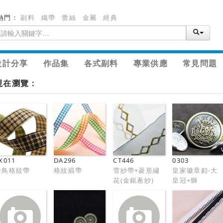
熱門：
副料
織帶
蕾絲
金屬
經典
設計分享
作品集
各式副料
專業供應
常見問題
現在瀏覽：
X011
DA296
CT446
0303
千鳥格紋帶
格紋緞帶
雪紗帶+菱形繡
皇家徽章釦-大
花(金銀蔥紗)
皇冠+獅