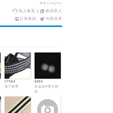
简体
|
English
加入會員
|
會員登入
訂單查詢
叫貨清單
CT584
6493
格子緞帶
合金鈕#青古銅
色