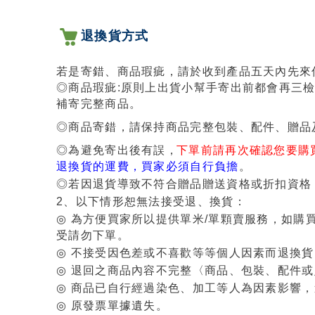
退換貨方式
若是寄錯、商品瑕疵，請於收到產品五天內先來
◎商品瑕疵:原則上出貨小幫手寄出前都會再三檢查
補寄完整商品
。
◎商品寄錯，請保持商品完整包裝、配件、贈品
◎為避免寄出後有誤，
下單前請再次確認您要購
退換貨的運費，買家必須自行負擔
。
◎若因退貨導致不符合贈品贈送資格或折扣資格
2、以下情形恕無法接受退、換貨：
◎ 為方便買家所以提供單米/單顆賣服務，如購買
受請勿下單。
◎ 不接受因色差或不喜歡等等個人因素而退換
◎ 退回之商品內容不完整〈商品、包裝、配件
◎ 商品已自行經過染色、加工等人為因素影響
◎ 原發票單據遺失。