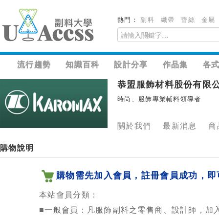
熱門：
副料
織帶
蕾絲
金屬
流行趨勢
知識百科
設計分享
作品集
各
恭盟服飾材料股份有限
時尚、服飾專業輔料領導者
關於我們
最新消息
商
購物說明
購物需先加入會員，註冊會員成功，即
本站會員分類：
■一般會員：凡服飾副料之零售商、設計師，加