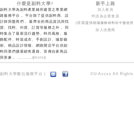
什麼是副料大學?
新手上路
副料大學為副料產業鏈所建置之專業網
加入會員
路服務平台， 平台除了提供副料商、設
申請為企業會員
計師與盤商們， 最齊全的商品資訊與找
朝陽服飾材料街中盤使用
(目前提供
貨、找料、叫貨、訂貨等服務之外， 同
加入供應商
時集合了最新流行趨勢、時尚風格、服
飾配件、時裝成衣、手創設計、攝影藝
術、精品設計情報、網路開店平台供副
料同業們擴展銷售通路、宣傳自家商品
與形象， ............(
more
)
副料大學數位服務平台 |
©U-Accss.All Right