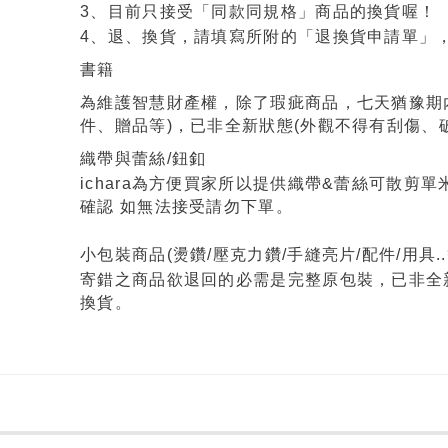
3、目前只接受「同款同規格」商品的換貨喔！
4、退、換貨，請填寫所附的「退換貨申請單」
書籍
為維護智慧財產權，除了瑕疵商品，七天猶豫期
件、贈品等)，已非全新狀態(外觀不得有刮傷、
織帶與蕾絲/鈕釦
ichara為方便買家所以提供織帶&蕾絲可散剪
確認 如無法接受請勿下單。
小包裝商品(燙鑽/壓克力鑽/手縫亮片/配件/用具..
寄錯之商品欲退回的必需是完整原包裝，已非全
換貨。