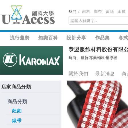
熱門：
副料
織帶
蕾絲
金屬
流行趨勢
知識百科
設計分享
作品集
各
恭盟服飾材料股份有限
時尚、服飾專業輔料領導者
關於我們
最新消息
商
店家商品分類
商品分類
鈕釦
緞帶