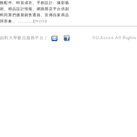
飾配件、時裝成衣、手創設計、攝影藝
術、精品設計情報、網路開店平台供副
料同業們擴展銷售通路、宣傳自家商品
與形象， ............(
more
)
副料大學數位服務平台 |
©U-Accss.All Right