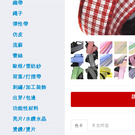
織帶
繩子
彈性帶
仿皮
流蘇
蕾絲
歐根/雪紡紗
荷葉/打摺帶
刺繡/加工裝飾
出芽/包邊
功能性材料
亮片/水鑽水晶
色卡
常見問題
燙鑽/燙片