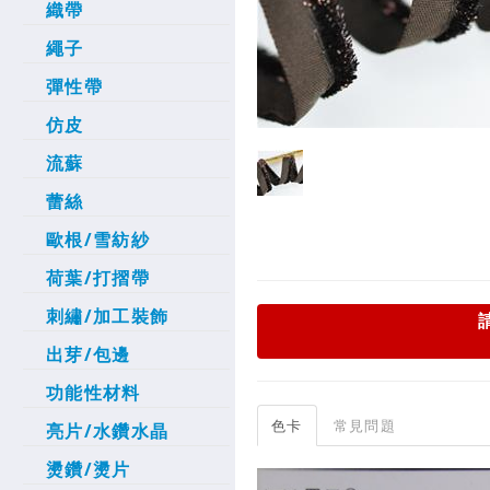
織帶
繩子
彈性帶
仿皮
流蘇
蕾絲
歐根/雪紡紗
荷葉/打摺帶
刺繡/加工裝飾
出芽/包邊
功能性材料
色卡
常見問題
亮片/水鑽水晶
燙鑽/燙片