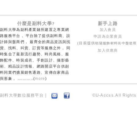
什麼是副料大學?
新手上路
副料大學為副料產業鏈所建置之專業網
加入會員
路服務平台， 平台除了提供副料商、設
申請為企業會員
計師與盤商們， 最齊全的商品資訊與找
朝陽服飾材料街中盤使用
(目前提供
貨、找料、叫貨、訂貨等服務之外， 同
加入供應商
時集合了最新流行趨勢、時尚風格、服
飾配件、時裝成衣、手創設計、攝影藝
術、精品設計情報、網路開店平台供副
料同業們擴展銷售通路、宣傳自家商品
與形象， ............(
more
)
副料大學數位服務平台 |
©U-Accss.All Right