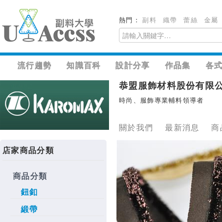
熱門：
副料
織帶
蕾絲
金屬
流行趨勢
知識百科
設計分享
作品集
各
恭盟服飾材料股份有限
時尚、服飾專業輔料領導者
關於我們
最新消息
商
店家商品分類
商品分類
鈕釦
緞帶