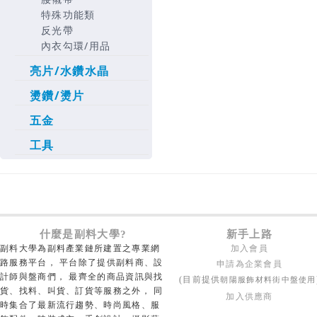
特殊功能類
反光帶
內衣勾環/用品
亮片/水鑽水晶
燙鑽/燙片
五金
工具
什麼是副料大學?
新手上路
副料大學為副料產業鏈所建置之專業網
加入會員
路服務平台， 平台除了提供副料商、設
申請為企業會員
計師與盤商們， 最齊全的商品資訊與找
朝陽服飾材料街中盤使用
(目前提供
貨、找料、叫貨、訂貨等服務之外， 同
加入供應商
時集合了最新流行趨勢、時尚風格、服