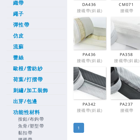
織帶
DA436
CM071
腰襯帶(斜裁)
腰襯帶
繩子
彈性帶
仿皮
流蘇
PA436
PA358
蕾絲
腰襯帶(斜裁)
腰襯帶(斜裁)
歐根/雪紡紗
荷葉/打摺帶
刺繡/加工裝飾
出芽/包邊
PA342
PA237
腰襯帶(斜裁)
腰襯帶
功能性材料
按釦/布鉤帶
魚骨/塑型帶
1
黏扣帶
腰襯帶