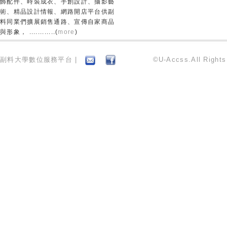
飾配件、時裝成衣、手創設計、攝影藝
術、精品設計情報、網路開店平台供副
料同業們擴展銷售通路、宣傳自家商品
與形象， ............(
more
)
副料大學數位服務平台 |
©U-Accss.All Right