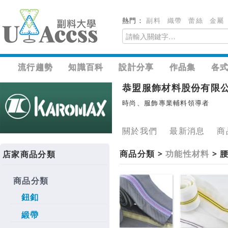
熱門：
副料
織帶
蕾絲
金屬
流行趨勢
知識百科
設計分享
作品集
各
恭盟服飾材料股份有限
時尚、服飾專業輔料領導者
關於我們
最新消息
商
商品分類 >
功能性材料
>
店家商品分類
商品分類
鈕釦
緞帶