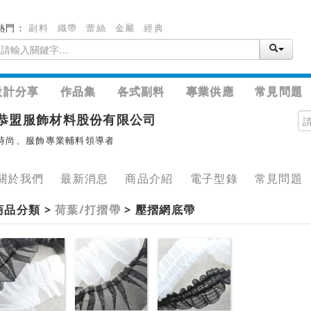
熱門：
副料
織帶
蕾絲
金屬
經典
設計分享
作品集
各式副料
專業供應
常見問題
恭盟服飾材料股份有限公司
時尚、服飾專業輔料領導者
關於我們
最新消息
商品介紹
電子型錄
常見問題
商品分類 >
荷葉/打摺帶
> 壓摺網底帶