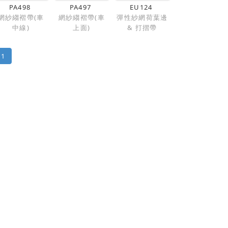
PA498
PA497
EU124
網紗縐褶帶(車
網紗縐褶帶(車
彈性紗網荷葉邊
中線)
上面)
& 打摺帶
1