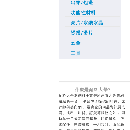
出芽/包邊
功能性材料
亮片/水鑽水晶
燙鑽/燙片
五金
工具
什麼是副料大學?
副料大學為副料產業鏈所建置之專業網
路服務平台， 平台除了提供副料商、設
計師與盤商們， 最齊全的商品資訊與找
貨、找料、叫貨、訂貨等服務之外， 同
時集合了最新流行趨勢、時尚風格、服
飾配件、時裝成衣、手創設計、攝影藝