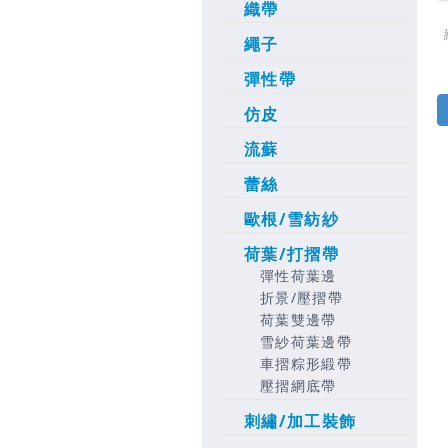
織帶
繩子
彈性帶
仿皮
流蘇
蕾絲
歐根/雪紡紗
荷葉/打摺帶
彈性荷葉邊
折景/壓摺帶
荷葉雙邊帶
雪紗荷葉邊帶
車摺粽形緞帶
壓摺網底帶
刺繡/加工裝飾