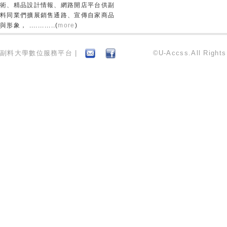
術、精品設計情報、網路開店平台供副
料同業們擴展銷售通路、宣傳自家商品
與形象， ............(
more
)
副料大學數位服務平台 |
©U-Accss.All Right