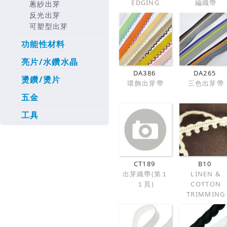
EDGING
編織帶
蔥紗出芽
反光出芽
可塑型出芽
功能性材料
亮片/水鑽水晶
DA386
DA265
燙鑽/燙片
環飾出芽帶
三色出芽帶
五金
工具
CT189
B10
出芽織帶(第１
LINEN &
１頁)
COTTON
TRIMMING