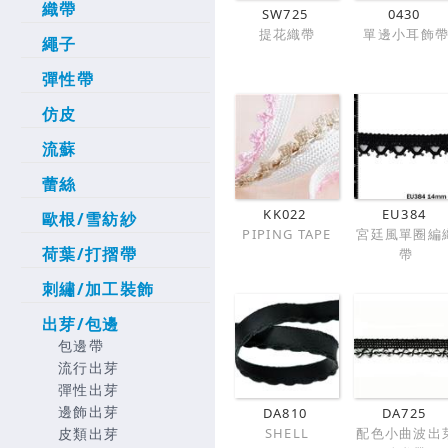
織帶
SW725
0430
提花織帶
單邊小耳飾
繩子
彈性帶
仿皮
流蘇
蕾絲
KK022
EU384
歐根/雪紡紗
PIPING TAPE
宮廷風單圈編
荷葉/打摺帶
帶
刺繡/加工裝飾
出芽/包邊
包邊帶
流行出芽
彈性出芽
邊飾出芽
DA810
DA725
SHELL
配色小曲波出
皮類出芽