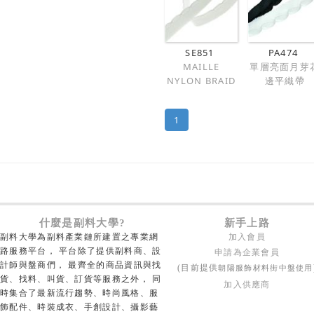
SE851
PA474
MAILLE
單層亮面月芽
NYLON BRAID
邊平織帶
1
什麼是副料大學?
新手上路
副料大學為副料產業鏈所建置之專業網
加入會員
路服務平台， 平台除了提供副料商、設
申請為企業會員
計師與盤商們， 最齊全的商品資訊與找
朝陽服飾材料街中盤使用
(目前提供
貨、找料、叫貨、訂貨等服務之外， 同
加入供應商
時集合了最新流行趨勢、時尚風格、服
飾配件、時裝成衣、手創設計、攝影藝