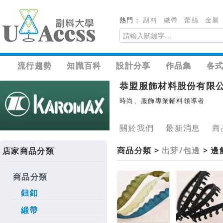
熱門：
副料
織帶
蕾絲
金屬
流行趨勢
知識百科
設計分享
作品集
各
恭盟服飾材料股份有限
時尚、服飾專業輔料領導者
關於我們
最新消息
商
商品分類 >
出芽/包邊
> 
店家商品分類
商品分類
鈕釦
緞帶