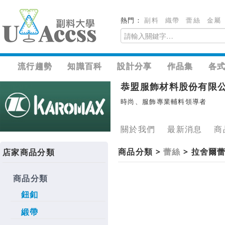
熱門：
副料
織帶
蕾絲
金屬
流行趨勢
知識百科
設計分享
作品集
各
恭盟服飾材料股份有限
時尚、服飾專業輔料領導者
關於我們
最新消息
商
商品分類 >
蕾絲
> 拉舍爾
店家商品分類
商品分類
鈕釦
緞帶