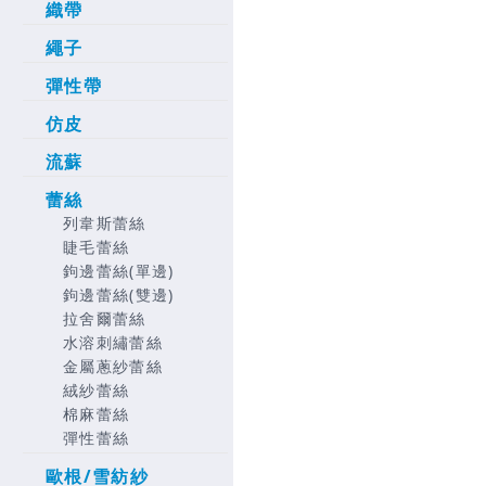
織帶
繩子
彈性帶
仿皮
流蘇
蕾絲
列韋斯蕾絲
睫毛蕾絲
鉤邊蕾絲(單邊)
鉤邊蕾絲(雙邊)
拉舍爾蕾絲
水溶刺繡蕾絲
金屬蔥紗蕾絲
絨紗蕾絲
棉麻蕾絲
彈性蕾絲
歐根/雪紡紗