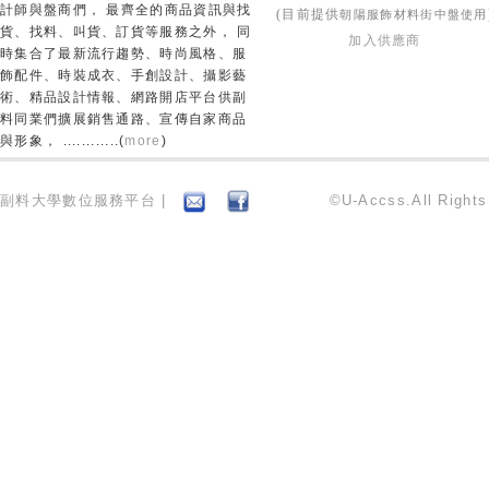
計師與盤商們， 最齊全的商品資訊與找
朝陽服飾材料街中盤使用
(目前提供
貨、找料、叫貨、訂貨等服務之外， 同
加入供應商
時集合了最新流行趨勢、時尚風格、服
飾配件、時裝成衣、手創設計、攝影藝
術、精品設計情報、網路開店平台供副
料同業們擴展銷售通路、宣傳自家商品
與形象， ............(
more
)
副料大學數位服務平台 |
©U-Accss.All Right