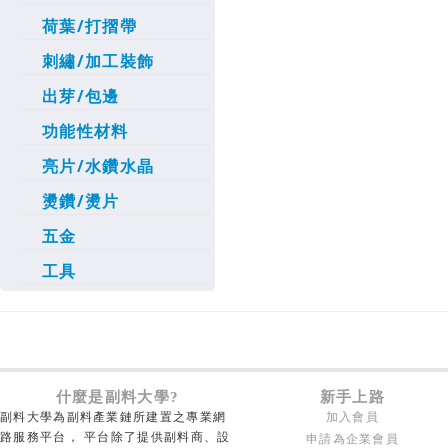
荷葉/打摺帶
刺繡/加工裝飾
出芽/包邊
功能性材料
亮片/水鑽水晶
燙鑽/燙片
五金
工具
什麼是副料大學?
新手上路
副料大學為副料產業鏈所建置之專業網
加入會員
路服務平台， 平台除了提供副料商、設
申請為企業會員