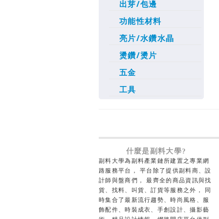
出芽/包邊
功能性材料
亮片/水鑽水晶
燙鑽/燙片
五金
工具
什麼是副料大學?
副料大學為副料產業鏈所建置之專業網
路服務平台， 平台除了提供副料商、設
計師與盤商們， 最齊全的商品資訊與找
貨、找料、叫貨、訂貨等服務之外， 同
時集合了最新流行趨勢、時尚風格、服
飾配件、時裝成衣、手創設計、攝影藝