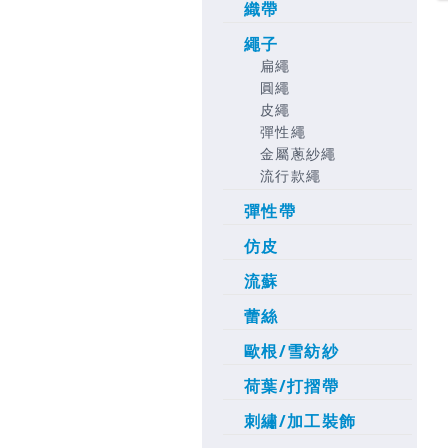
織帶
繩子
扁繩
圓繩
皮繩
彈性繩
金屬蔥紗繩
流行款繩
彈性帶
仿皮
流蘇
蕾絲
歐根/雪紡紗
荷葉/打摺帶
刺繡/加工裝飾