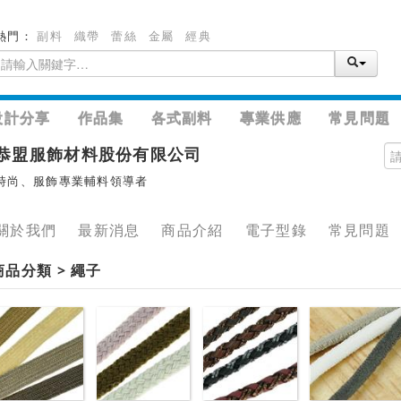
熱門：
副料
織帶
蕾絲
金屬
經典
設計分享
作品集
各式副料
專業供應
常見問題
恭盟服飾材料股份有限公司
時尚、服飾專業輔料領導者
關於我們
最新消息
商品介紹
電子型錄
常見問題
商品分類 > 繩子