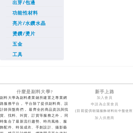
出芽/包邊
功能性材料
亮片/水鑽水晶
燙鑽/燙片
五金
工具
什麼是副料大學?
新手上路
副料大學為副料產業鏈所建置之專業網
加入會員
路服務平台， 平台除了提供副料商、設
申請為企業會員
計師與盤商們， 最齊全的商品資訊與找
朝陽服飾材料街中盤使用
(目前提供
貨、找料、叫貨、訂貨等服務之外， 同
加入供應商
時集合了最新流行趨勢、時尚風格、服
飾配件、時裝成衣、手創設計、攝影藝