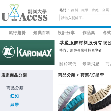
熱門：
副料
織帶
蕾絲
金屬
流行趨勢
知識百科
設計分享
作品集
各
恭盟服飾材料股份有限
時尚、服飾專業輔料領導者
關於我們
最新消息
商
商品分類 > 荷葉/打摺帶
店家商品分類
商品分類
鈕釦
緞帶