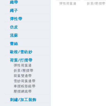
織帶
彈性荷葉邊
折景/壓摺帶
繩子
彈性帶
仿皮
流蘇
蕾絲
歐根/雪紡紗
荷葉/打摺帶
彈性荷葉邊
折景/壓摺帶
荷葉雙邊帶
雪紗荷葉邊帶
車摺粽形緞帶
壓摺網底帶
刺繡/加工裝飾