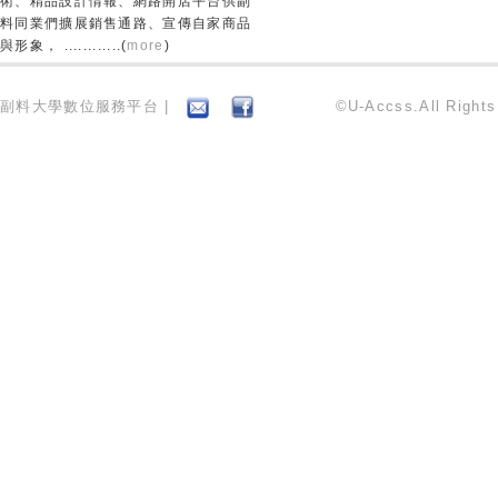
術、精品設計情報、網路開店平台供副
料同業們擴展銷售通路、宣傳自家商品
與形象， ............(
more
)
副料大學數位服務平台 |
©U-Accss.All Right