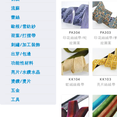
流蘇
蕾絲
歐根/雪紡紗
PA304
PA303
荷葉/打摺帶
印花絲絨帶/蛇
印花絲絨帶/
紋圖案
紋圖案
刺繡/加工裝飾
出芽/包邊
功能性材料
亮片/水鑽水晶
KK104
KK103
燙鑽/燙片
鬆絨線織帶
亮片絲絨帶
五金
工具