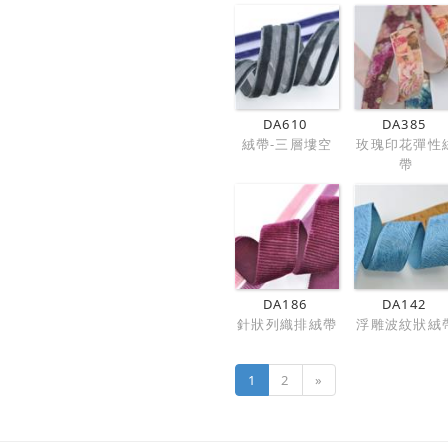
DA610
DA385
絨帶-三層塿空
玫瑰印花彈性
帶
DA186
DA142
針狀列織排絨帶
浮雕波紋狀絨
1
2
»