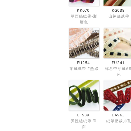
KK070
KG038
單面絲絨帶-漸
出芽絲絨帶
層色
EU254
EU241
穿絨織帶 #墨綠
棉蔥帶穿絨#
色
ET939
DA963
彈性絲絨帶-單
絨帶壓裁排
面