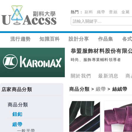
熱門：
副料
織帶
蕾絲
金屬
流行趨勢
知識百科
設計分享
作品集
各
恭盟服飾材料股份有限
時尚、服飾專業輔料領導者
關於我們
最新消息
商
商品分類 >
緞帶
> 絲絨帶
店家商品分類
商品分類
鈕釦
緞帶
一般平帶