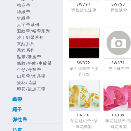
SW794
SW793
棉麻帶
彈性絨包邊帶
彈性絨帶
絲絨帶
針織帶
人字帶系列
迴紋帶/帽帶系列
沙丁緞帶系列
真絲系列
蔥紗系列
點帶/漸層帶
SW372
SW371
條紋/格紋/車紋帶
單面絨布帶 *接
雙面絨布帶
牛仔/丹寧帶
受訂貨
山形帶/水兵帶
提花/花型
印花/後加工帶
織帶
繩子
PA310
PA309
彈性帶
印花絲絨帶/似
印花絲絨帶/
刻花圖案
瑰花圖案
仿皮