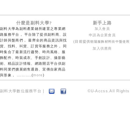
什麼是副料大學?
新手上路
副料大學為副料產業鏈所建置之專業網
加入會員
路服務平台， 平台除了提供副料商、設
申請為企業會員
計師與盤商們， 最齊全的商品資訊與找
朝陽服飾材料街中盤使用
(目前提供
貨、找料、叫貨、訂貨等服務之外， 同
加入供應商
時集合了最新流行趨勢、時尚風格、服
飾配件、時裝成衣、手創設計、攝影藝
術、精品設計情報、網路開店平台供副
料同業們擴展銷售通路、宣傳自家商品
與形象， ............(
more
)
副料大學數位服務平台 |
©U-Accss.All Right