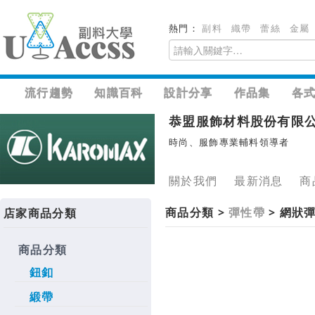
熱門：
副料
織帶
蕾絲
金屬
流行趨勢
知識百科
設計分享
作品集
各
恭盟服飾材料股份有限
時尚、服飾專業輔料領導者
關於我們
最新消息
商
商品分類 >
彈性帶
> 網狀
店家商品分類
商品分類
鈕釦
緞帶