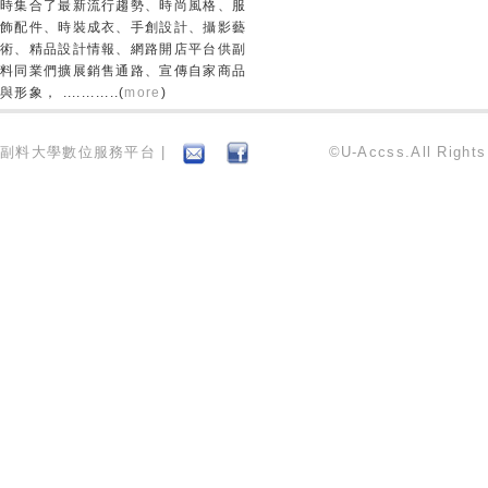
時集合了最新流行趨勢、時尚風格、服
飾配件、時裝成衣、手創設計、攝影藝
術、精品設計情報、網路開店平台供副
料同業們擴展銷售通路、宣傳自家商品
與形象， ............(
more
)
副料大學數位服務平台 |
©U-Accss.All Right