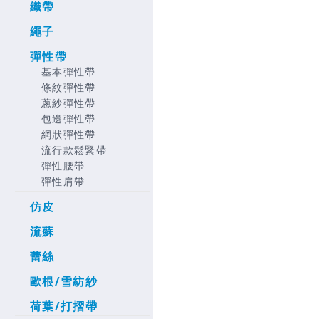
織帶
繩子
彈性帶
基本彈性帶
條紋彈性帶
蔥紗彈性帶
包邊彈性帶
網狀彈性帶
流行款鬆緊帶
彈性腰帶
彈性肩帶
仿皮
流蘇
蕾絲
歐根/雪紡紗
荷葉/打摺帶