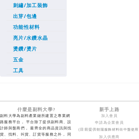
刺繡/加工裝飾
出芽/包邊
功能性材料
亮片/水鑽水晶
燙鑽/燙片
五金
工具
什麼是副料大學?
新手上路
副料大學為副料產業鏈所建置之專業網
加入會員
路服務平台， 平台除了提供副料商、設
申請為企業會員
計師與盤商們， 最齊全的商品資訊與找
朝陽服飾材料街中盤使用
(目前提供
貨、找料、叫貨、訂貨等服務之外， 同
加入供應商