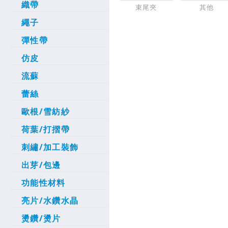
織帶
束尾夾
其他
繩子
彈性帶
仿皮
流蘇
蕾絲
歐根/雪紡紗
荷葉/打摺帶
刺繡/加工裝飾
出芽/包邊
功能性材料
亮片/水鑽水晶
燙鑽/燙片