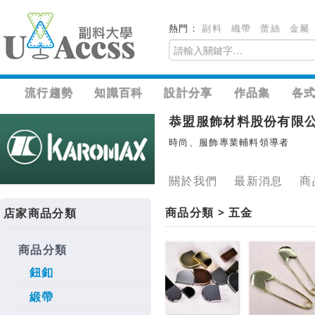
熱門：
副料
織帶
蕾絲
金屬
流行趨勢
知識百科
設計分享
作品集
各
恭盟服飾材料股份有限
時尚、服飾專業輔料領導者
關於我們
最新消息
商
商品分類 > 五金
店家商品分類
商品分類
鈕釦
緞帶