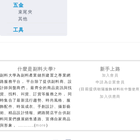
五金
束尾夾
其他
工具
什麼是副料大學?
新手上路
副料大學為副料產業鏈所建置之專業網
加入會員
路服務平台， 平台除了提供副料商、設
申請為企業會員
計師與盤商們， 最齊全的商品資訊與找
朝陽服飾材料街中盤使用
(目前提供
貨、找料、叫貨、訂貨等服務之外， 同
加入供應商
時集合了最新流行趨勢、時尚風格、服
飾配件、時裝成衣、手創設計、攝影藝
術、精品設計情報、網路開店平台供副
料同業們擴展銷售通路、宣傳自家商品
與形象， ............(
more
)