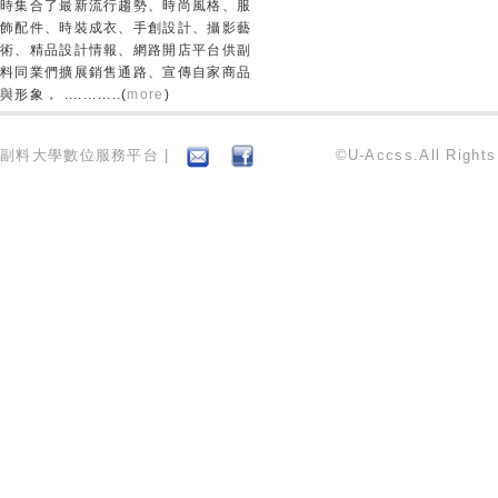
時集合了最新流行趨勢、時尚風格、服
飾配件、時裝成衣、手創設計、攝影藝
術、精品設計情報、網路開店平台供副
料同業們擴展銷售通路、宣傳自家商品
與形象， ............(
more
)
副料大學數位服務平台 |
©U-Accss.All Right