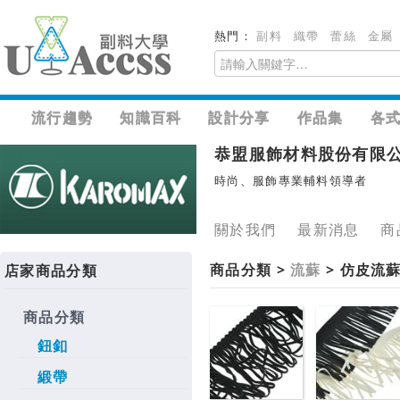
熱門：
副料
織帶
蕾絲
金屬
流行趨勢
知識百科
設計分享
作品集
各
恭盟服飾材料股份有限
時尚、服飾專業輔料領導者
關於我們
最新消息
商
商品分類 >
流蘇
> 仿皮流
店家商品分類
商品分類
鈕釦
緞帶