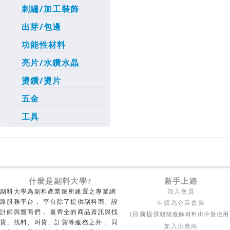
刺繡/加工裝飾
出芽/包邊
功能性材料
亮片/水鑽水晶
燙鑽/燙片
五金
工具
什麼是副料大學?
新手上路
副料大學為副料產業鏈所建置之專業網
加入會員
路服務平台， 平台除了提供副料商、設
申請為企業會員
計師與盤商們， 最齊全的商品資訊與找
朝陽服飾材料街中盤使用
(目前提供
貨、找料、叫貨、訂貨等服務之外， 同
加入供應商