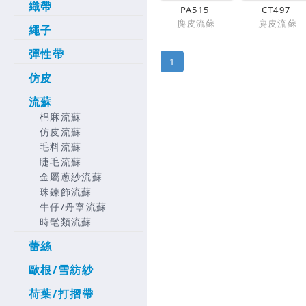
織帶
PA515
CT497
麂皮流蘇
麂皮流蘇
繩子
彈性帶
1
仿皮
流蘇
棉麻流蘇
仿皮流蘇
毛料流蘇
睫毛流蘇
金屬蔥紗流蘇
珠鍊飾流蘇
牛仔/丹寧流蘇
時髦類流蘇
蕾絲
歐根/雪紡紗
荷葉/打摺帶