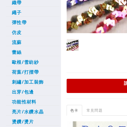
織帶
繩子
彈性帶
仿皮
流蘇
蕾絲
歐根/雪紡紗
荷葉/打摺帶
刺繡/加工裝飾
出芽/包邊
功能性材料
色卡
常見問題
亮片/水鑽水晶
燙鑽/燙片