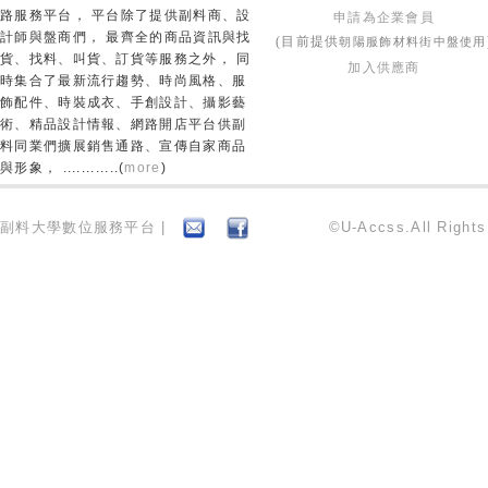
路服務平台， 平台除了提供副料商、設
申請為企業會員
計師與盤商們， 最齊全的商品資訊與找
朝陽服飾材料街中盤使用
(目前提供
貨、找料、叫貨、訂貨等服務之外， 同
加入供應商
時集合了最新流行趨勢、時尚風格、服
飾配件、時裝成衣、手創設計、攝影藝
術、精品設計情報、網路開店平台供副
料同業們擴展銷售通路、宣傳自家商品
與形象， ............(
more
)
副料大學數位服務平台 |
©U-Accss.All Right