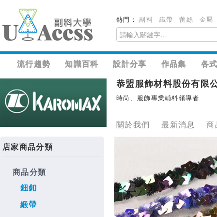
熱門：
副料
織帶
蕾絲
金屬
流行趨勢
知識百科
設計分享
作品集
各
恭盟服飾材料股份有限
時尚、服飾專業輔料領導者
關於我們
最新消息
商
店家商品分類
商品分類
鈕釦
緞帶