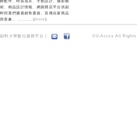
飾配件、時裝成衣、手創設計、攝影藝
術、精品設計情報、網路開店平台供副
料同業們擴展銷售通路、宣傳自家商品
與形象， ............(
more
)
副料大學數位服務平台 |
©U-Accss.All Right