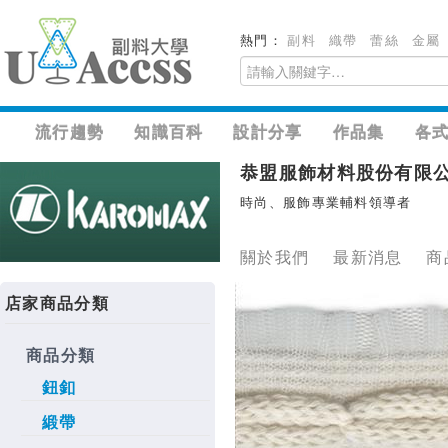
熱門：
副料
織帶
蕾絲
金屬
流行趨勢
知識百科
設計分享
作品集
各
恭盟服飾材料股份有限
時尚、服飾專業輔料領導者
關於我們
最新消息
商
店家商品分類
商品分類
鈕釦
緞帶