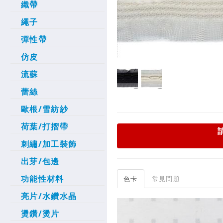
織帶
繩子
彈性帶
仿皮
流蘇
蕾絲
歐根/雪紡紗
荷葉/打摺帶
刺繡/加工裝飾
出芽/包邊
功能性材料
色卡
常見問題
亮片/水鑽水晶
燙鑽/燙片