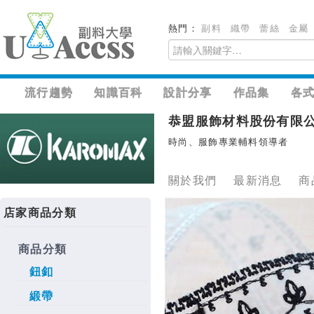
熱門：
副料
織帶
蕾絲
金屬
流行趨勢
知識百科
設計分享
作品集
各
恭盟服飾材料股份有限
時尚、服飾專業輔料領導者
關於我們
最新消息
商
店家商品分類
商品分類
鈕釦
緞帶