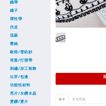
織帶
繩子
彈性帶
仿皮
流蘇
蕾絲
歐根/雪紡紗
荷葉/打摺帶
刺繡/加工裝飾
出芽/包邊
功能性材料
亮片/水鑽水晶
色卡
常見問題
燙鑽/燙片